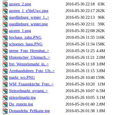
azoren_2.png
2016-05-30 22:18
63K
azoren_1_e5brUwc.png
2016-05-30 22:17
262K
quedlinburg_winter_1..>
2016-05-30 22:13
96K
quedlinburg_winter.png
2016-05-30 22:11
59K
azoren_1.png
2016-05-30 22:08
262K
hochaus_zahn.PNG
2016-05-26 11:35
116K
schoenes_haus.PNG
2016-05-26 11:34
158K
sterne_Foto_Herrnhut..>
2016-05-26 11:25
4.4M
Historischer_Uhrmach..>
2016-05-26 11:21
2.0M
frei_Wenzelsmarkt_in..>
2016-05-26 11:18
3.8M
Armbanduhren_Foto_Uh..>
2016-05-26 11:15
3.8M
markt_wo.PNG
2016-05-26 10:40
159K
WM_Frauenkirche_Foto..>
2016-05-26 10:20
11M
Striezelmarkt_pyrami..>
2016-05-26 10:07
6.5M
striezelmarkt.jpg
2016-05-26 10:05
3.1M
Du_rnstein.jpg
2016-05-26 01:40
2.8M
Donaudelta_Pelikane.jpg
2016-05-26 01:38
1.8M