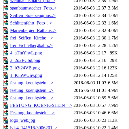
weihnachtsmarkt_pfor..>
2016-06-03 12:39
1.9M
spanbaumstecher_Foto..>
2016-06-03 12:37
3.3M
Seiffen_Spielzeugmus..>
2016-06-03 12:34
1.0M
Schlittenfahrt_Foto_..>
2016-06-03 12:33
1.6M
Marienberger_Rathaus..>
2016-06-03 12:32
4.0M
frei_Seiffen_Kirche_..>
2016-06-03 12:30
1.7M
frei_Fichtelbergbahn..>
2016-06-03 12:28
1.2M
4_aTmYhvL.png
2016-06-03 12:17
89K
3_2o2ECbd.png
2016-06-03 12:16
29K
2_b3t24VB.png
2016-06-03 12:16
123K
1_KI5WUnv.png
2016-06-03 12:14
125K
festung_koenigstein_..>
2016-06-03 11:03
6.5M
festung_koenigstein_..>
2016-06-03 11:01
4.9M
festung_koenigstein_..>
2016-06-03 10:59
5.6M
FESTUNG_KOENIGSTEIN_..>
2016-06-03 10:57
7.9M
Festung_koenigstein_..>
2016-06-03 10:46
6.6M
logo_web.jpg
2016-06-03 10:23
113K
lvis4_141516-3006201..>
2016-06-03 10:22
1.4M