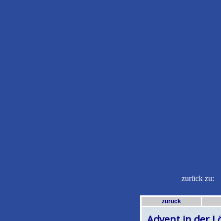
zurück z
zurück
Advent in der 