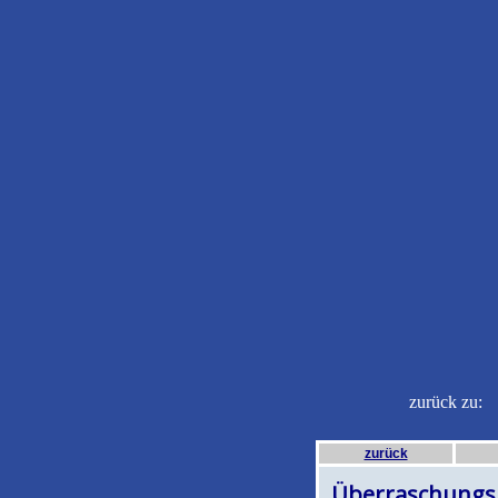
zurück z
zurück
Überraschungs